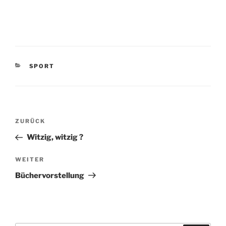
KATEGORIEN
SPORT
Beitragsnavigation
Vorheriger
ZURÜCK
Beitrag
Witzig, witzig ?
Nächster
WEITER
Beitrag
Büchervorstellung