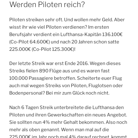
AM
Werden Piloten reich?
Piloten streiken sehr oft. Und wollen mehr Geld. Aber
wisst ihr wie viel Piloten verdienen? Im ersten
Berufsjahr verdient ein Lufthansa-Kapitän 136.100€
(Co-Pilot 64.600€) und nach 20 Jahren schon satte
225.000€ (Co-Pilot 125.300€)!
Der letzte Streik war erst Ende 2016. Wegen dieses
Streiks fielen 890 Flüge aus und es waren fast
100.000 Passagiere betroffen. Scheiterte euer Flug
auch mal wegen Streiks von Piloten, Fluglotsen oder
Bodenpersonal? Bei mir zum Glück noch nicht.
Nach 6 Tagen Streik unterbreitete die Lufthansa den
Piloten und ihren Gewerkschaften ein neues Angebot.
Sie sollten nun 4% mehr Gehalt bekommen. Also noch
mehr als oben genannt. Wenn man mal auf die
225.000€ im Jahr noch mal 4% darauf rechnet, kommt