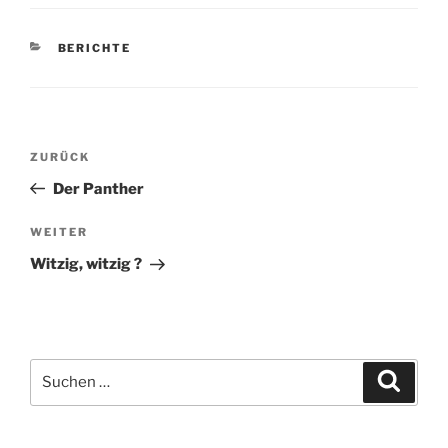
KATEGORIEN
BERICHTE
Beitragsnavigation
Vorheriger
ZURÜCK
Beitrag
Der Panther
Nächster
WEITER
Beitrag
Witzig, witzig ?
Suchen
Suche
nach: