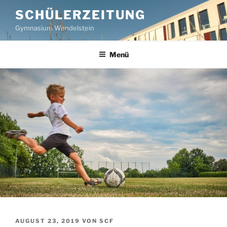
Zum
SCHÜLERZEITUNG
Inhalt
Gymnasium Wendelstein
springen
Menü
VERÖFFENTLICHT
AUGUST 23, 2019
VON
SCF