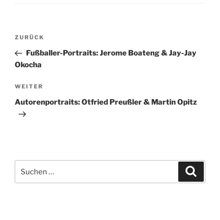
Beitragsnavigation
Vorheriger
ZURÜCK
Beitrag
Fußballer-Portraits: Jerome Boateng & Jay-Jay
Okocha
Nächster
WEITER
Beitrag
Autorenportraits: Otfried Preußler & Martin Opitz
Suchen
Suche
nach: