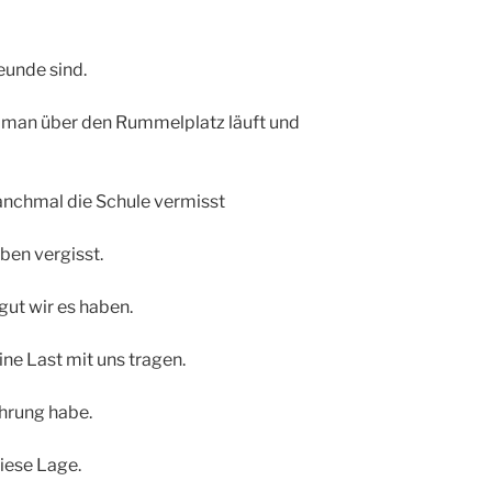
eunde sind.
n man über den Rummelplatz läuft und
nchmal die Schule vermisst
en vergisst.
gut wir es haben.
ne Last mit uns tragen.
ahrung habe.
iese Lage.