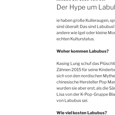
AM
Der Hype um Labu
ie haben große Kulleraugen, s
sind überall: Das sind Labubus
andere wie Igel oder kleine Mon
echten Kulturstatus.
Woher kommen Labubus?
Kasing Lung schuf das Plüschti
Zähnen 2015 für seine Kinderbu
sich von den nordischen Mythen
chinesische Hersteller Pop Ma
wurden sie aber erst, als die S
Lisa von der K-Pop-Gruppe Blac
von Labubus sei.
Wie viel kosten Labubus?