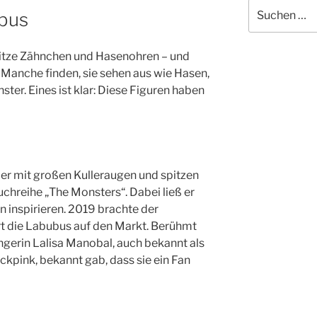
Suchen
bus
nach:
pitze Zähnchen und Hasenohren – und
! Manche finden, sie sehen aus wie Hasen,
ster. Eines ist klar: Diese Figuren haben
er mit großen Kulleraugen und spitzen
chreihe „The Monsters“. Dabei ließ er
 inspirieren. 2019 brachte der
rt die Labubus auf den Markt. Berühmt
ängerin Lalisa Manobal, auch bekannt als
kpink, bekannt gab, dass sie ein Fan